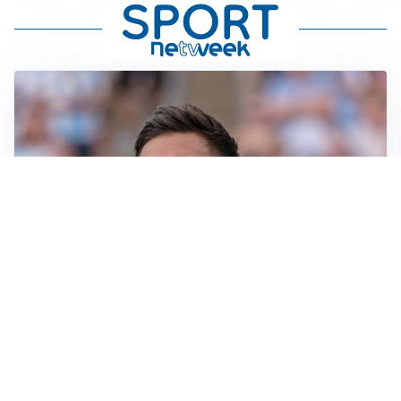
IL NOME NUOVO
Napoli, Musso resta un’opzione per la porta
TITOLARE IN CAMPIONATO
Inter, tocca a Pio Esposito: Chivu gli affida l’attacco