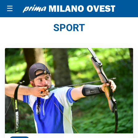
☰
SPORT