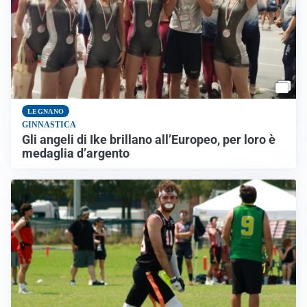
LEGNANO
GINNASTICA
Gli angeli di Ike brillano all’Europeo, per loro è
medaglia d’argento