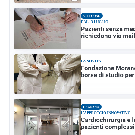
VITTUONE
DAL 13 LUGLIO
Pazienti senza medi
richiedono via mai
LA NOVITÀ
Fondazione Morandi
borse di studio per
LEGNANO
L'APPROCCIO INNOVATIVO
Cardiochirurgia e l
pazienti complessi