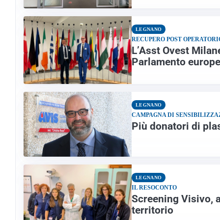
LEGNANO
RECUPERO POST OPERATORI
L’Asst Ovest Milan
Parlamento europ
LEGNANO
CAMPAGNA DI SENSIBILIZZA
Più donatori di pla
LEGNANO
IL RESOCONTO
Screening Visivo, a
territorio