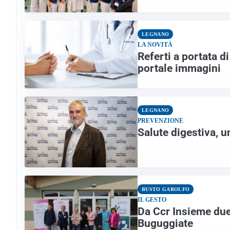
LEGNANO
LA NOVITÀ
Referti a portata di
portale immagini
LEGNANO
PREVENZIONE
Salute digestiva, un
BUSTO GAROLFO
IL GESTO
Da Ccr Insieme due 
Buguggiate