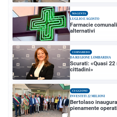
MAGENTA
LUGLIO E AGOSTO
Farmacie comunali, 
alternativi
CORNAREDO
DA REGIONE LOMBARDIA
Scurati: «Quasi 22 
cittadini»
CUGGIONO
INVESTITI 22 MILIONI
Bertolaso inaugura
pienamente operat