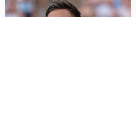
IL NOME NUOVO
Napoli, Musso resta un’opzione per la porta
TITOLARE IN CAMPIONATO
Inter, tocca a Pio Esposito: Chivu gli affida l’attacco
LE PAROLE
Spalletti prepara la Juve: “Con l’Inter servirà essere
squadra”
LONTANO DALL'ITALIA