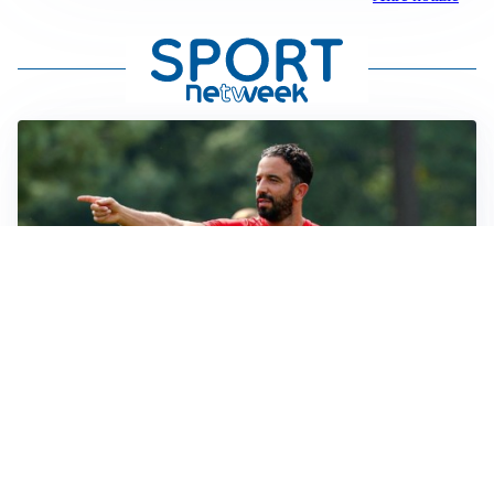
LE PAROLE
Milan, Amorim: “Sapevamo delle difficoltà, faremo
delle scelte”