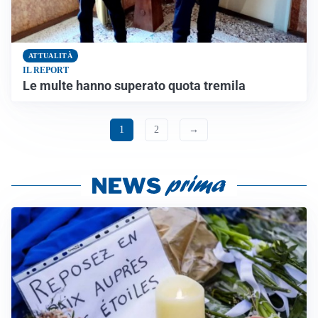
ATTUALITÀ
IL REPORT
Le multe hanno superato quota tremila
1
2
→