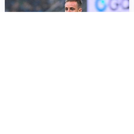
CALCIOMERCATO
Inter, Frattesi blocca il mercato nerazzurro: la
situazione
SERIE A
Roma, troppi gol subiti: Gasp deve lavorare in difesa
SERIE A
Milan, quanto lavoro per Amorim: il campo parla
chiaro
LE PAROLE