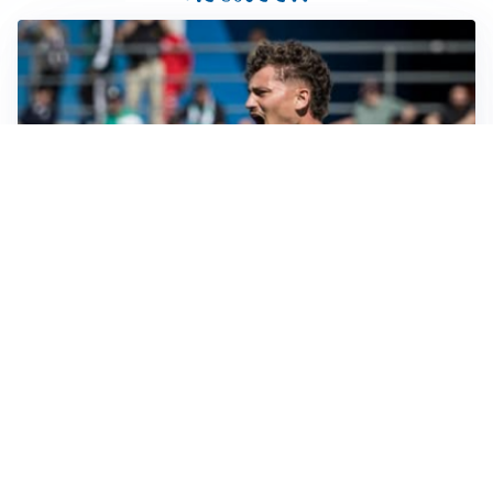
CALCIOMERCATO
Cagliari, il caso Esposito continua. Intanto arriva
Maldini
CALCIOMERCATO
Napoli, il solito Lukaku: non si presenta in ritiro, è
rottura