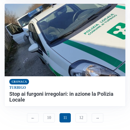
CRONACA
TURBIGO
Stop ai furgoni irregolari: in azione la Polizia
Locale
←
10
11
12
→