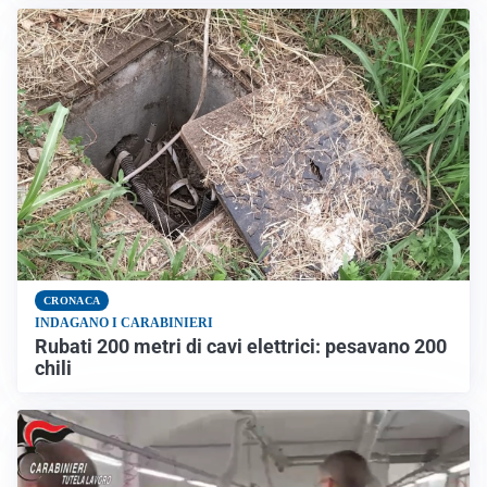
CRONACA
INDAGANO I CARABINIERI
Rubati 200 metri di cavi elettrici: pesavano 200
chili