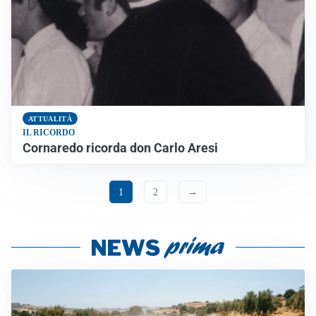
ATTUALITÀ
IL RICORDO
Cornaredo ricorda don Carlo Aresi
1
2
→