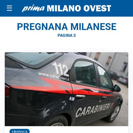
☰
PREGNANA MILANESE
PAGINA 3
CRONACA