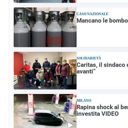
CASO NAZIONALE
Mancano le bombole 
SOLIDARIETÀ
Caritas, il sindaco 
avanti”
MILANO
Rapina shock al ben
investita VIDEO