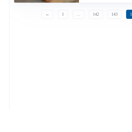
←
1
…
142
143