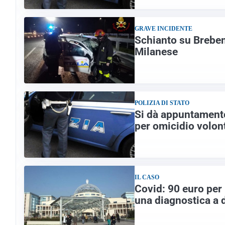
GRAVE INCIDENTE
Schianto su Brebem
Milanese
POLIZIA DI STATO
Si dà appuntamento
per omicidio volon
IL CASO
Covid: 90 euro per 
una diagnostica a 