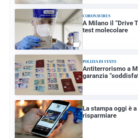
CORONAVIRUS
A Milano il “Drive 
test molecolare
POLIZIA DI STATO
Antiterrorismo a Mi
garanzia “soddisfat
La stampa oggi è a 
risparmiare