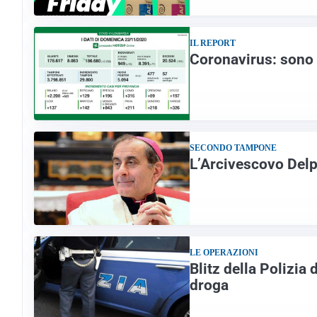
IL REPORT
Coronavirus: sono 
SECONDO TAMPONE
L’Arcivescovo Delp
LE OPERAZIONI
Blitz della Polizia 
droga