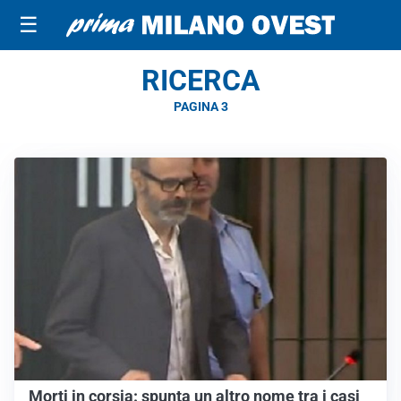
☰
RICERCA
PAGINA 3
Morti in corsia: spunta un altro nome tra i casi