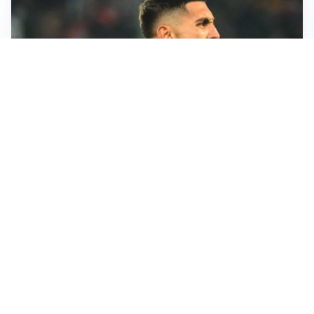
RINNOVO IN VISTA
Pellegrini e Roma avanti insieme: rinnovo ormai vicino
TRATTATIVA IN SALITA
Romero, l’Atletico accelera: Inter costretta a inseguire
GUERRA APERTA
Il ds del Cagliari contro Esposito: “Tentativo di
estorsione”
LA NOVITÀ