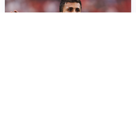
AFFARE IN CHIUSURA
Barcellona, colpo Rodri: battuto il Real Madrid
MOTIVATO
Douglas Luiz dice no all’Everton e punta sulla
Juventus
RIENTRO A RILENTO
Alcaraz, US Open lontano: la corsa contro il tempo
continua
RINNOVO VICINO