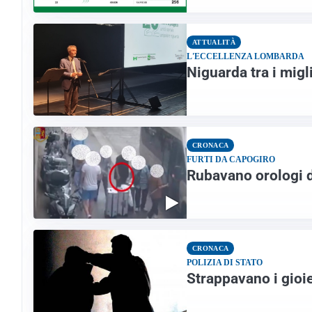
ATTUALITÀ
L'ECCELLENZA LOMBARDA
Niguarda tra i migl
CRONACA
FURTI DA CAPOGIRO
Rubavano orologi d
CRONACA
POLIZIA DI STATO
Strappavano i gioie