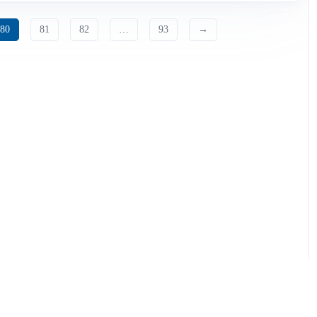
80
81
82
…
93
→