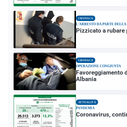
CRONACA
L'ARRESTO DA PARTE DELLA
Pizzicato a rubare 
CRONACA
OPERAZIONE CONGIUNTA
Favoreggiamento de
Albania
ATTUALITÀ
PANDEMIA
Coronavirus, conti