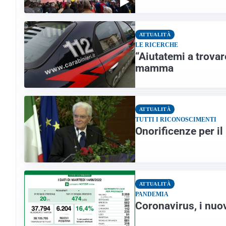
ATTUALITÀ
LE RICERCHE
“Aiutatemi a trovare
mamma
ATTUALITÀ
TUTTI I RICONOSCIMENTI
Onorificenze per il
ATTUALITÀ
PANDEMIA
Coronavirus, i nuov