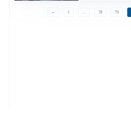
←
1
…
78
79