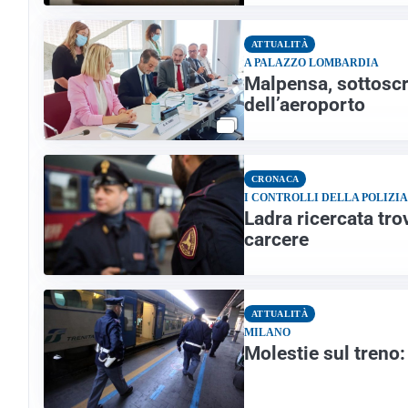
ATTUALITÀ
A PALAZZO LOMBARDIA
Malpensa, sottoscri
dell’aeroporto
CRONACA
I CONTROLLI DELLA POLIZIA
Ladra ricercata tro
carcere
ATTUALITÀ
MILANO
Molestie sul treno: