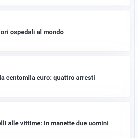
iori ospedali al mondo
a centomila euro: quattro arresti
lli alle vittime: in manette due uomini