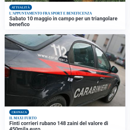
ATTUALITÀ
L'APPUNTAMENTO FRA SPORT E BENEFICENZA
Sabato 10 maggio in campo per un triangolare
benefico
CRONACA
IL MAXI FURTO
Finti corrieri rubano 148 zaini del valore di
450mila euro