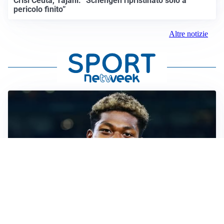
Crisi Ceuta, Tajani: “Schengen ripristinato solo a
pericolo finito”
Altre notizie