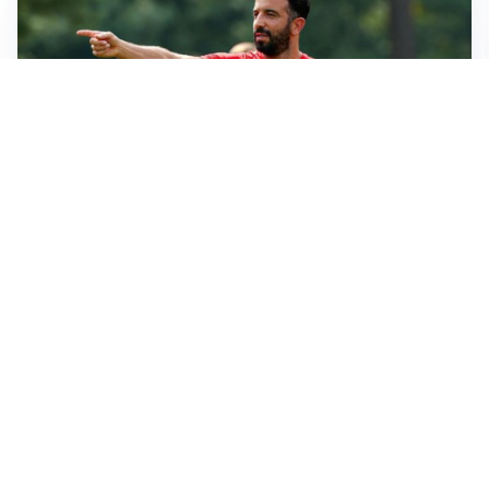
LE PAROLE
Milan, Amorim: “Sapevamo delle difficoltà, faremo
delle scelte”
LE PAROLE
Juventus, Spalletti soddisfatto: “I nuovi? Li ho visti
molto bene”
AMICHEVOLI
Il Milan crolla contro il Chelsea: 3-0 e prima sconfitta
per Amorim