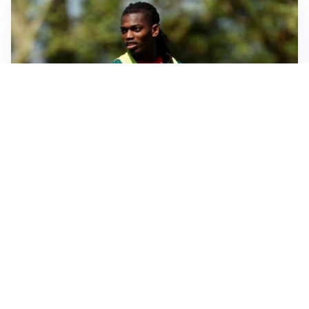
AMICHEVOLI
Milan, altro test per Amorim: le possibili scelte per il
Chelsea
AMICHEVOLI
Juventus-Inter, antipasto di Serie A: le probabili
formazioni
IL NOME NUOVO