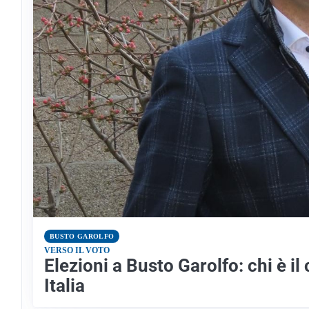
BUSTO GAROLFO
VERSO IL VOTO
Elezioni a Busto Garolfo: chi è i
Italia