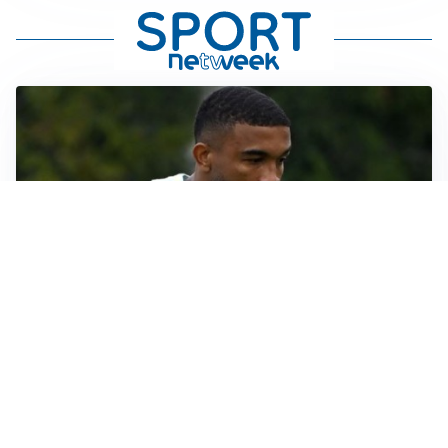
LE PAROLE
Bremer giura fedeltà: “Non ho mai chiesto di lasciare
la Juve”
IN DUBBIO