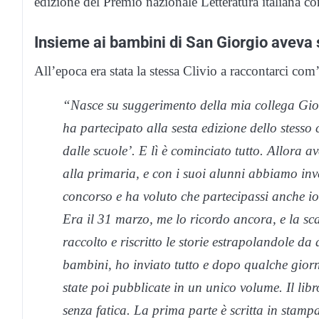
edizione del Premio nazionale Letteratura italiana 
Insieme ai bambini di San Giorgio aveva scr
All’epoca era stata la stessa Clivio a raccontarci com’
“Nasce su suggerimento della mia collega Giov
ha partecipato alla sesta edizione dello stesso
dalle scuole’. E lì è cominciato tutto. Allora a
alla primaria, e con i suoi alunni abbiamo inven
concorso e ha voluto che partecipassi anche io
Era il 31 marzo, me lo ricordo ancora, e la sc
raccolto e riscritto le storie estrapolandole da 
bambini, ho inviato tutto e dopo qualche giorno
state poi pubblicate in un unico volume. Il libro
senza fatica. La prima parte è scritta in stam