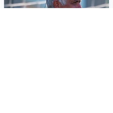
LA NOVITÀ
Le regole di Mourinho al Real
MERCATO JUVE
La Juventus vuole Suzuki, ma il Psg è avanti
CALCIOMERCATO
Inter, Frattesi blocca il mercato nerazzurro: la
situazione
SERIE A
Roma, troppi gol subiti: Gasp deve lavorare in difesa