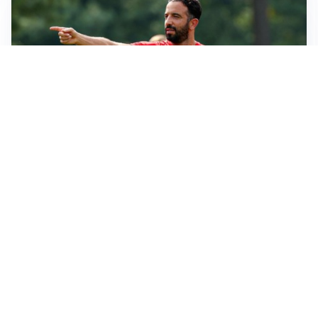
LE PAROLE
Milan, Amorim: “Sapevamo delle difficoltà, faremo
delle scelte”
LE PAROLE
Juventus, Spalletti soddisfatto: “I nuovi? Li ho visti
molto bene”
AMICHEVOLI
Il Milan crolla contro il Chelsea: 3-0 e prima sconfitta
per Amorim