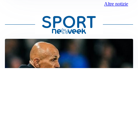
Altre notizie
LE PAROLE
Spalletti prepara la Juve: “Con l’Inter servirà essere
squadra”