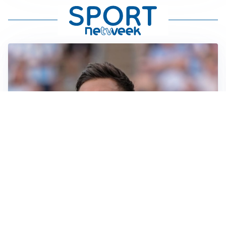
IL NOME NUOVO
Napoli, Musso resta un’opzione per la porta
TITOLARE IN CAMPIONATO
Inter, tocca a Pio Esposito: Chivu gli affida l’attacco