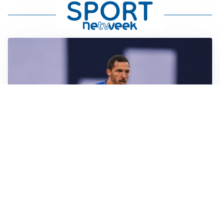
CALCIOMERCATO
Milan, ufficiale la risoluzione di Bennacer: il
comunicato
AMICHEVOLI