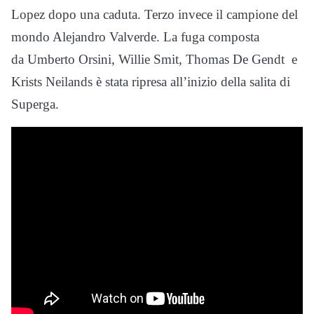
Lopez dopo una caduta. Terzo invece il campione del
mondo Alejandro Valverde. La fuga composta
da Umberto Orsini, Willie Smit, Thomas De Gendt e
Krists Neilands è stata ripresa all’inizio della salita di
Superga.