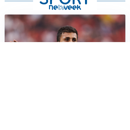
AFFARE IN CHIUSURA
Barcellona, colpo Rodri: battuto il Real Madrid
MOTIVATO
Douglas Luiz dice no all’Everton e punta sulla
Juventus