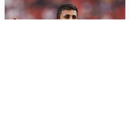
AFFARE IN CHIUSURA
Barcellona, colpo Rodri: battuto il Real Madrid
MOTIVATO
Douglas Luiz dice no all’Everton e punta sulla
Juventus
RIENTRO A RILENTO
Alcaraz, US Open lontano: la corsa contro il tempo
continua