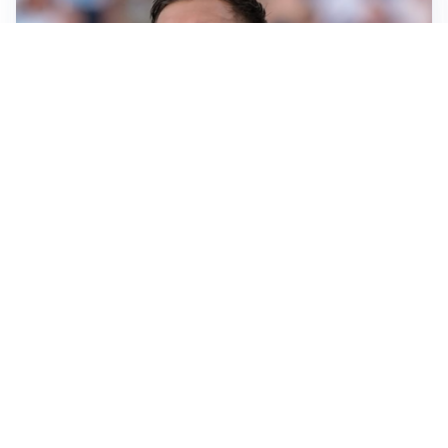
IL NOME NUOVO
Napoli, Musso resta un’opzione per la porta
TITOLARE IN CAMPIONATO
Inter, tocca a Pio Esposito: Chivu gli affida l’attacco
LE PAROLE
Spalletti prepara la Juve: “Con l’Inter servirà essere
squadra”
LONTANO DALL'ITALIA
Vlahovic, rebus futuro: Besiktas e Atletico si
contendono il serbo