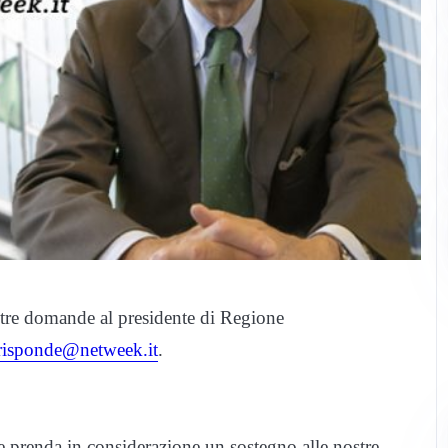
stre domande al presidente di Regione
erisponde@netweek.it
.
e prenda in considerazione un sostegno alle nostre