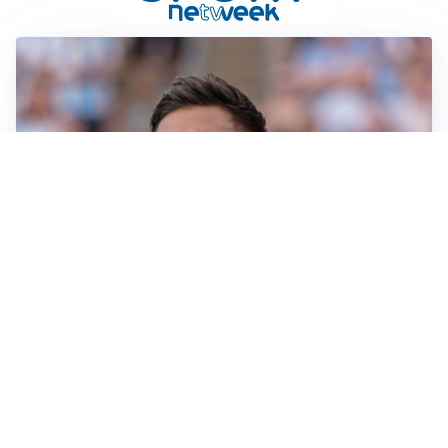
IL NOME NUOVO
Napoli, Musso resta un’opzione per la porta
TITOLARE IN CAMPIONATO
Inter, tocca a Pio Esposito: Chivu gli affida l’attacco
LE PAROLE