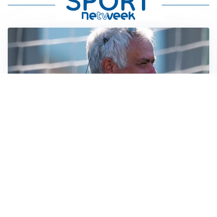
LA NOVITÀ
Le regole di Mourinho al Real
MERCATO JUVE
La Juventus vuole Suzuki, ma il Psg è avanti