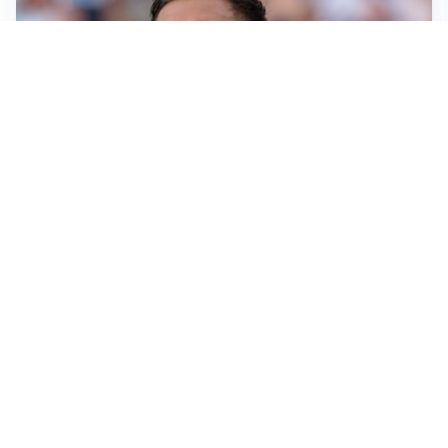
IL NOME NUOVO
Napoli, Musso resta un’opzione per la porta
TITOLARE IN CAMPIONATO
Inter, tocca a Pio Esposito: Chivu gli affida l’attacco
LE PAROLE
Spalletti prepara la Juve: “Con l’Inter servirà essere
squadra”
LONTANO DALL'ITALIA
Vlahovic, rebus futuro: Besiktas e Atletico si
contendono il serbo