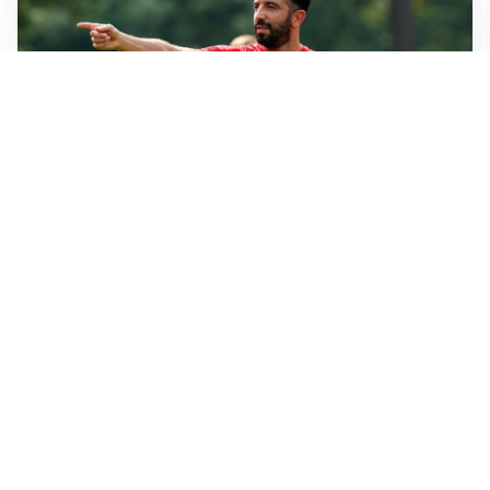
LE PAROLE
Milan, Amorim: “Sapevamo delle difficoltà, faremo
delle scelte”
LE PAROLE
Juventus, Spalletti soddisfatto: “I nuovi? Li ho visti
molto bene”
AMICHEVOLI
Il Milan crolla contro il Chelsea: 3-0 e prima sconfitta
per Amorim