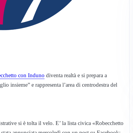
cchetto con Induno
diventa realtà e si prepara a
io insieme” e rappresenta l’area di centrodestra del
tive si è tolta il velo. E’ la lista civica «Robecchetto
 è stata annunciata mercoledì con un post su Facebook: