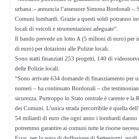
urbana .- annuncia l’assessore Simona Bordonali -. S
Comuni lombardi. Grazie a questi soldi potranno inst
locali di veicoli e strumentazioni adeguate”.
Il bando prevede un lotto A (5 milioni di euro) per 
di euro) per dotazioni alle Polizie locali.
Sono statti finanziati 253 progetti, 140 di videosorve
delle Polizie locali.
“Sono arrivate 634 domande di finanziamento per un
numeri – ha continuato Bordonali – che testimoniano i
sicurezza. Purtroppo lo Stato centrale è carente e la R
dei Comuni. L’unica strada percorribile è quella del
54 miliardi di euro che ogni anno i lombardi danno in
potremmo garantire ai comuni tutte le risorse necessa
Ecco, per la zona di duffusione di Settegiorni, quali 