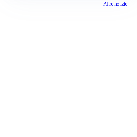
Altre notizie
Prima Milano Ovest
Registrazione tribunale:
Milano 79 4/8/2021
ROC:
15381
Direttore responsabile:
Sergio Nicastro
Editore:
Media (iN) Srl