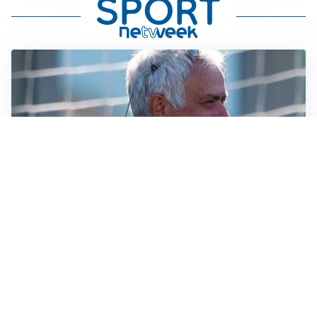
LA NOVITÀ
Le regole di Mourinho al Real
MERCATO JUVE
La Juventus vuole Suzuki, ma il Psg è avanti