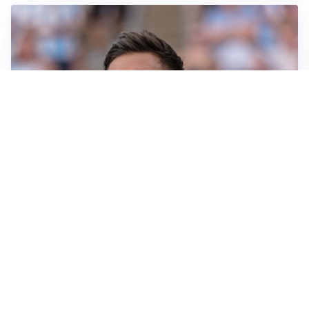
IL NOME NUOVO
Napoli, Musso resta un’opzione per la porta
TITOLARE IN CAMPIONATO
Inter, tocca a Pio Esposito: Chivu gli affida l’attacco
LE PAROLE
Spalletti prepara la Juve: “Con l’Inter servirà essere
squadra”