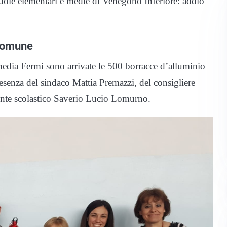
cuole elementari e medie di Venegono Inferiore: addio
 Comune
 media Fermi sono arrivate le 500 borracce d’alluminio
esenza del sindaco Mattia Premazzi, del consigliere
igente scolastico Saverio Lucio Lomurno.