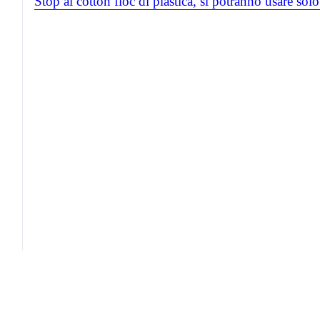
Stop ai cotton fioc di plastica, si potranno usare sol