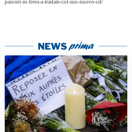
panceri-in-frera-a-tradate-col-suo-nuovo-cd/