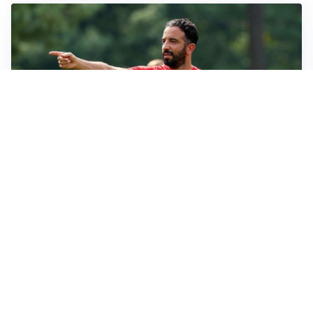
LE PAROLE
Milan, Amorim: “Sapevamo delle difficoltà, faremo
delle scelte”
LE PAROLE
Juventus, Spalletti soddisfatto: “I nuovi? Li ho visti
molto bene”
AMICHEVOLI