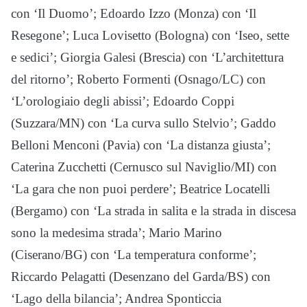
con ‘Il Duomo’; Edoardo Izzo (Monza) con ‘Il
Resegone’; Luca Lovisetto (Bologna) con ‘Iseo, sette
e sedici’; Giorgia Galesi (Brescia) con ‘L’architettura
del ritorno’; Roberto Formenti (Osnago/LC) con
‘L’orologiaio degli abissi’; Edoardo Coppi
(Suzzara/MN) con ‘La curva sullo Stelvio’; Gaddo
Belloni Menconi (Pavia) con ‘La distanza giusta’;
Caterina Zucchetti (Cernusco sul Naviglio/MI) con
‘La gara che non puoi perdere’; Beatrice Locatelli
(Bergamo) con ‘La strada in salita e la strada in discesa
sono la medesima strada’; Mario Marino
(Ciserano/BG) con ‘La temperatura conforme’;
Riccardo Pelagatti (Desenzano del Garda/BS) con
‘Lago della bilancia’; Andrea Sponticcia