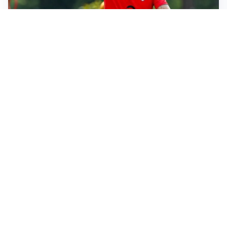
LE PAROLE
Milan, Amorim: “Sapevamo delle difficoltà, faremo
delle scelte”
LE PAROLE
Juventus, Spalletti soddisfatto: “I nuovi? Li ho visti
molto bene”
AMICHEVOLI
Il Milan crolla contro il Chelsea: 3-0 e prima sconfitta
per Amorim
AMICHEVOLI