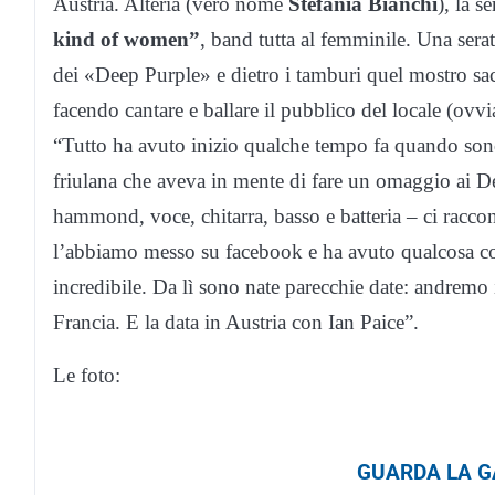
Austria. Alteria (vero nome
Stefania Bianchi
), la s
kind of women”
, band tutta al femminile. Una serat
dei «Deep Purple» e dietro i tamburi quel mostro sa
facendo cantare e ballare il pubblico del locale (ovv
“Tutto ha avuto inizio qualche tempo fa quando sono
friulana che aveva in mente di fare un omaggio ai 
hammond, voce, chitarra, basso e batteria – ci raccon
l’abbiamo messo su facebook e ha avuto qualcosa co
incredibile. Da lì sono nate parecchie date: andremo 
Francia. E la data in Austria con Ian Paice”.
Le foto:
GUARDA LA GA