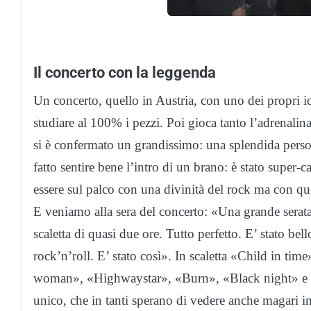
Il concerto con la leggenda
Un concerto, quello in Austria, con uno dei propri id
studiare al 100% i pezzi. Poi gioca tanto l’adrenalina
si è confermato un grandissimo: una splendida person
fatto sentire bene l’intro di un brano: è stato super-
essere sul palco con una divinità del rock ma con q
E veniamo alla sera del concerto: «Una grande serata
scaletta di quasi due ore. Tutto perfetto. E’ stato be
rock’n’roll. E’ stato così». In scaletta «Child in tim
woman», «Highwaystar», «Burn», «Black night» e l
unico, che in tanti sperano di vedere anche magari in 