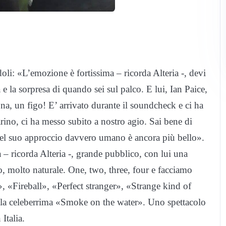
oli: «L’emozione è fortissima – ricorda Alteria -, devi
 e la sorpresa di quando sei sul palco. E lui, Ian Paice,
a, un figo! E’ arrivato durante il soundcheck e ci ha
carino, ci ha messo subito a nostro agio. Sai bene di
uel suo approccio davvero umano è ancora più bello».
 – ricorda Alteria -, grande pubblico, con lui una
llo, molto naturale. One, two, three, four e facciamo
e», «Fireball», «Perfect stranger», «Strange kind of
a celeberrima «Smoke on the water». Uno spettacolo
Italia.