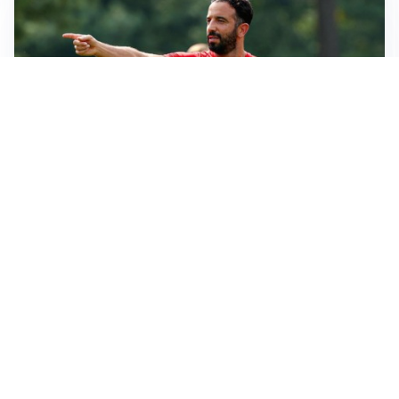
LE PAROLE
Milan, Amorim: “Sapevamo delle difficoltà, faremo
delle scelte”
LE PAROLE
Juventus, Spalletti soddisfatto: “I nuovi? Li ho visti
molto bene”
AMICHEVOLI
Il Milan crolla contro il Chelsea: 3-0 e prima sconfitta
per Amorim