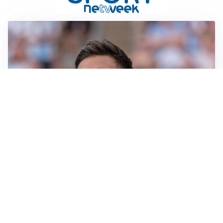
IL NOME NUOVO
Napoli, Musso resta un’opzione per la porta
TITOLARE IN CAMPIONATO
Inter, tocca a Pio Esposito: Chivu gli affida l’attacco
LE PAROLE