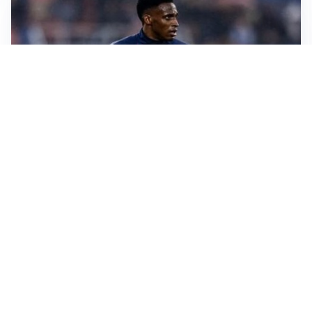
SI AVVICINA
Juve-Lucumí, fiducia in crescita: pronta una nuova
offerta
LA VOCE
Napoli, spunta Gabriel Jesus: tutto dipende da Lukaku
LA NUOVA ITALIA
Italia, ufficiale lo staff di Mancini: c’è anche Bonucci