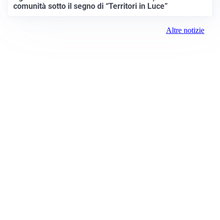
comunità sotto il segno di “Territori in Luce”
Altre notizie
Prima Milano Ovest
Registrazione tribunale:
Milano 79 4/8/2021
ROC:
15381
Direttore responsabile:
Sergio Nicastro