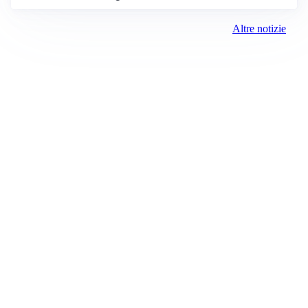
Altre notizie
Prima Milano Ovest
Registrazione tribunale:
Milano 79 4/8/2021
ROC:
15381
Direttore responsabile:
Sergio Nicastro