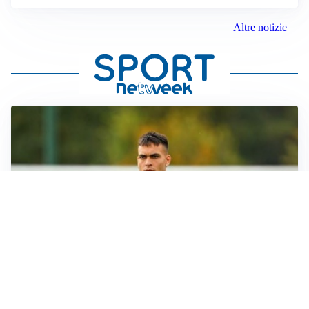
Altre notizie
I RITORNI
Inter, tornano Lautaro e Thuram: c’è anche Stones