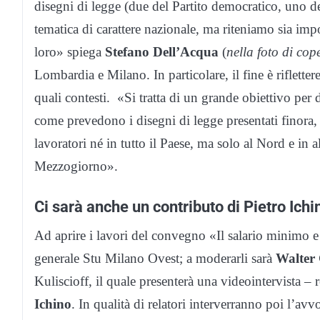
disegni di legge (due del Partito democratico, uno d
tematica di carattere nazionale, ma riteniamo sia import
loro» spiega
Stefano Dell’Acqua
(
nella foto di cop
Lombardia e Milano. In particolare, il fine è riflettere
quali contesti. «Si tratta di un grande obiettivo per d
come prevedono i disegni di legge presentati finora, n
lavoratori né in tutto il Paese, ma solo al Nord e in
Mezzogiorno».
Ci sarà anche un contributo di Pietro Ichi
Ad aprire i lavori del convegno «Il salario minimo e
generale Stu Milano Ovest; a moderarli sarà
Walter
Kuliscioff, il quale presenterà una videointervista – r
Ichino
. In qualità di relatori interverranno poi l’avv